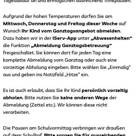
Tagesablauf an und ermöglichen ausreichend Trinkpausen.
Aufgrund der hohen Temperaturen dürfen Sie am
Mittwoch, Donnerstag und Freitag dieser Woche
auf
Wunsch
Ihr Kind vom Ganztagsangebot abmelden
.
Dazu haben wir in der
IServ-App
unter
„Abwesenheiten“
die Funktion
„Abmeldung Ganztagsbetreuung“
freigeschaltet. Sie können dort für jeden Tag eine
komplette Abmeldung vom Ganztag oder auch eine
vorzeitige Abholung eingeben. Bitte wählen Sie „Einmalig“
aus und geben ins Notizfeld „Hitze“ ein.
Es ist auch erlaubt, dass Sie Ihr Kind
persönlich vorzeitig
abholen
. Bitte nutzen Sie
keine anderen Wege
der
Abmeldung (Zettel etc.). Wir können diese nicht
verarbeiten.
Die Pausen am Schulvormittag verbringen wir draußen
auf dem Schulhof.
Bitte sorgen Sie für ausreichenden