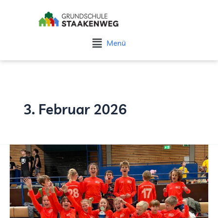
Zum
Inhalt
springen
Flyout
Menü
Menu
3. Februar 2026
Erfolg
beim
GEO-
Grundschulturnier