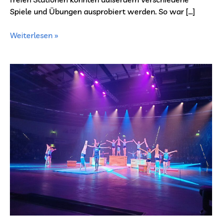
Spiele und Übungen ausprobiert werden. So war […]
Weiterlesen »
AG
Bewegungskünste
beim
Erlebnis
Turnfest